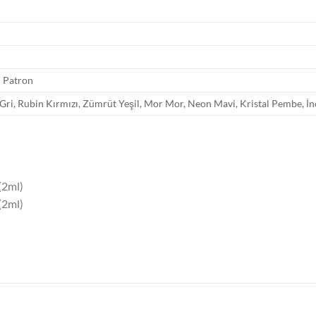
 Patron
Gri, Rubin Kırmızı, Zümrüt Yeşil, Mor Mor, Neon Mavi, Kristal Pembe, İn
(2ml)
(2ml)