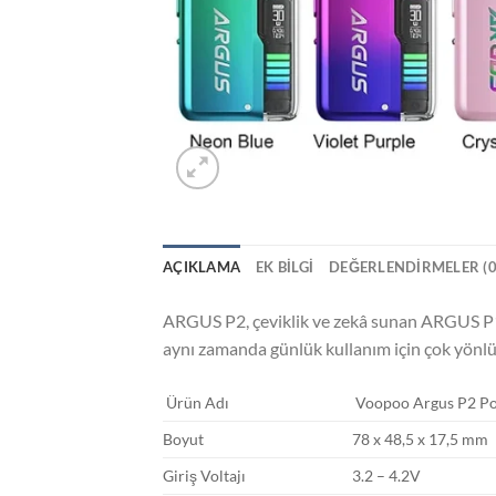
AÇIKLAMA
EK BILGI
DEĞERLENDIRMELER (0
ARGUS P2, çeviklik ve zekâ sunan ARGUS P1’in 
aynı zamanda günlük kullanım için çok yönlü
Ürün Adı
Voopoo Argus P2 Po
Boyut
78 x 48,5 x 17,5 mm
Giriş Voltajı
3.2 – 4.2V