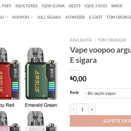
 PUFF
IQOS TEREA
IQOS ILUMA
HEETS
IQOS 3 DUO
SMOK
SO
VOOPOO
JULL SIGARA
ATOMIZER
E-LIKIT
TÜM ÜRÜNL
ANA SAYFA
/
TÜM ÜRÜNLER
Vape voopoo argu
Add to
E sigara
wishlist
0,00
₺
Renk
Vape voopoo argus p2 pod E sigar
SEPETE EKL