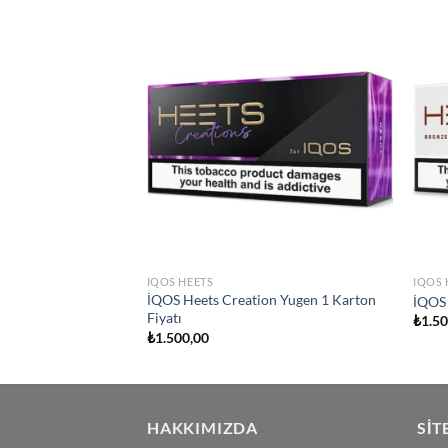
Add to
Add to
wishlist
wishlist
IQOS HEETS
IQOS 
İQOS Heets Creation Yugen 1 Karton
election
İQOS 
Fiyatı
₺
1.5
₺
1.500,00
HAKKIMIZDA
SIT