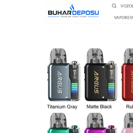
İçeriğe
VOZOL
atla
VAPORES