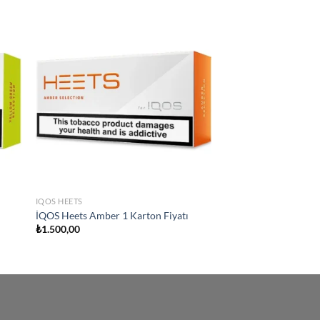
 to
Add to
list
wishlist
IQOS HEETS
İQOS Heets Amber 1 Karton Fiyatı
₺
1.500,00