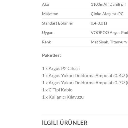
Akü
1100mAh Dahili pil
Malzeme
Çinko Alaşımı+PC
Standart Bobinler
0.4-3.0 Ω
Uygun
VOOPOO Argus Pod
Renk
Mat Siyah, Titanyum 
Paketler:
1 x Argus P2 Cihazı
1 x Argus Yukarı Doldurma Ampulatı 0. 4Ω (
1 x Argus Yukarı Doldurma Ampulatı 0. 7Ω (
1 x C Tipi Kablo
1 x Kullanıcı Kılavuzu
İLGILI ÜRÜNLER