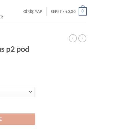
0
GIRIŞ YAP
SEPET /
₺
0,00
ER
s p2 pod
a adet
E