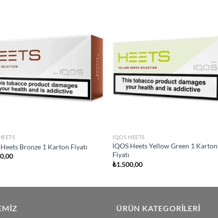
Add to
Add
wishlist
wish
HEETS
IQOS HEETS
İQOS Heets Yellow Green 1 Karton
Heets Bronze 1 Karton Fiyatı
Fiyatı
00,00
₺
1.500,00
EMIZ
ÜRÜN KATEGORILERI