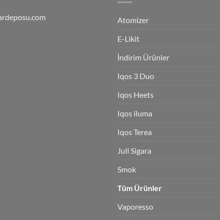
ardeposu.com
Atomizer
E-Likit
İndirim Ürünler
Iqos 3 Duo
Iqos Heets
Iqos iluma
Iqos Terea
Jull Sigara
Smok
Tüm Ürünler
Vaporesso