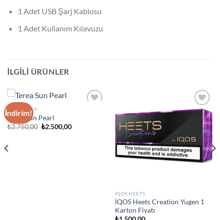
1 Adet USB Şarj Kablosu
1 Adet Kullanım Kılavuzu
İLGILI ÜRÜNLER
IQOS TEREA
İndirim!
Add to
Add to
Terea Sun Pearl
wishlist
wishlist
Orijinal
Şu
₺
2.750,00
₺
2.500,00
fiyat:
andaki
₺2.750,00.
fiyat:
₺2.500,00.
IQOS HEETS
İQOS Heets Creation Yugen 1
Karton Fiyatı
₺
1.500,00