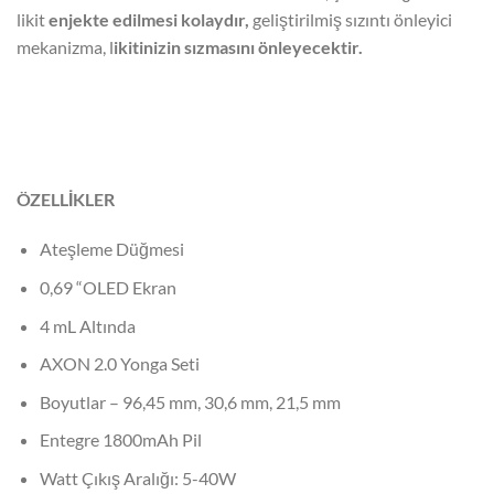
likit
enjekte edilmesi kolaydır,
geliştirilmiş sızıntı önleyici
mekanizma, l
ikitinizin sızmasını önleyecektir.
ÖZELLİKLER
Ateşleme Düğmesi
0,69 “OLED Ekran
4 mL Altında
AXON 2.0 Yonga Seti
Boyutlar – 96,45 mm, 30,6 mm, 21,5 mm
Entegre 1800mAh Pil
Watt Çıkış Aralığı: 5-40W