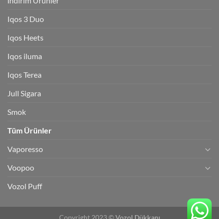
İndirim Ürünler
Iqos 3 Duo
Iqos Heets
Iqos iluma
Iqos Terea
Jull Sigara
Smok
Tüm Ürünler
Vaporesso
Voopoo
Vozol Puff
Copyright 2023 ©
Vozol Dükkanı