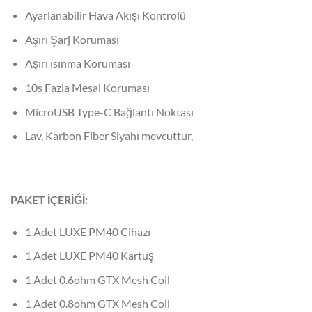
Ayarlanabilir Hava Akışı Kontrolü
Aşırı Şarj Koruması
Aşırı ısınma Koruması
10s Fazla Mesai Koruması
MicroUSB Type-C Bağlantı Noktası
Lav, Karbon Fiber Siyahı mevcuttur,
PAKET İÇERİĞİ:
1 Adet LUXE PM40 Cihazı
1 Adet LUXE PM40 Kartuş
1 Adet 0.6ohm GTX Mesh Coil
1 Adet 0.8ohm GTX Mesh Coil