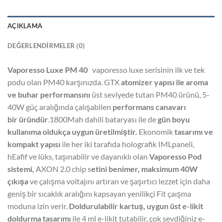
AÇIKLAMA
DEĞERLENDIRMELER (0)
Vaporesso Luxe PM 40
vaporesso luxe serisinin ilk ve tek
podu olan PM40 karşınızda. GTX
atomizer yapısı ile aroma
ve buhar performansını
üst seviyede tutan PM40 ürünü, 5-
40W güç aralığında çalışabilen
performans canavarı
bir
üründür
.1800Mah dahili bataryası ile de
gün boyu
kullanıma oldukça uygun üretilmiştir.
Ekonomik
tasarımı ve
kompakt yapısı
ile her iki tarafıda holografik IMLpaneli,
hEafif ve lüks, taşınabilir ve dayanıklı olan
Vaporesso Pod
sistemi,
AXON 2.0 chip s
etini benimer, maksimum 40W
çıkışa
ve çalışma voltajını artıran ve şaşırtıcı lezzet için daha
geniş bir sıcaklık aralığını kapsayan yenilikçi Fit çaışma
moduna izin verir.
Doldurulabilir kartuş, uygun üst e-likit
doldurma tasarımı
ile 4 ml e-likit tutabilir, çok sevdiğiniz e-