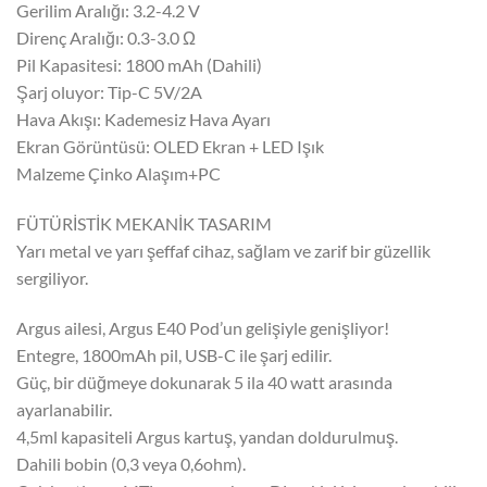
Gerilim Aralığı: 3.2-4.2 V
Direnç Aralığı: 0.3-3.0 Ω
Pil Kapasitesi: 1800 mAh (Dahili)
Şarj oluyor: Tip-C 5V/2A
Hava Akışı: Kademesiz Hava Ayarı
Ekran Görüntüsü: OLED Ekran + LED Işık
Malzeme Çinko Alaşım+PC
FÜTÜRİSTİK MEKANİK TASARIM
Yarı metal ve yarı şeffaf cihaz, sağlam ve zarif bir güzellik
sergiliyor.
Argus ailesi, Argus E40 Pod’un gelişiyle genişliyor!
Entegre, 1800mAh pil, USB-C ile şarj edilir.
Güç, bir düğmeye dokunarak 5 ila 40 watt arasında
ayarlanabilir.
4,5ml kapasiteli Argus kartuş, yandan doldurulmuş.
Dahili bobin (0,3 veya 0,6ohm).