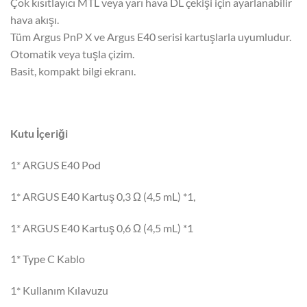
Çok kısıtlayıcı MTL veya yarı hava DL çekişi için ayarlanabilir
hava akışı.
Tüm Argus PnP X ve Argus E40 serisi kartuşlarla uyumludur.
Otomatik veya tuşla çizim.
Basit, kompakt bilgi ekranı.
Kutu İçeriği
1* ARGUS E40 Pod
1* ARGUS E40 Kartuş 0,3 Ω (4,5 mL) *1,
1* ARGUS E40 Kartuş 0,6 Ω (4,5 mL) *1
1* Type C Kablo
1* Kullanım Kılavuzu