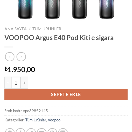
ANA SAYFA
/
TÜM ÜRÜNLER
VOOPOO Argus E40 Pod Kiti e sigara
1.950,00
₺
VOOPOO Argus E40 Pod Kiti e sigara adet
SEPETE EKLE
Stok kodu:
vpo39852145
Kategoriler:
Tüm Ürünler
,
Voopoo